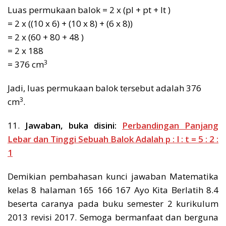
Luas permukaan balok = 2 x (pl + pt + lt )
= 2 x ((10 x 6) + (10 x 8) + (6 x 8))
= 2 x (60 + 80 + 48 )
= 2 x 188
3
= 376 cm
Jadi, luas permukaan balok tersebut adalah 376
3
cm
.
11.
Jawaban, buka disini:
Perbandingan Panjang
Lebar dan Tinggi Sebuah Balok Adalah p : l : t = 5 : 2 :
1
Demikian pembahasan kunci jawaban Matematika
kelas 8 halaman 165 166 167 Ayo Kita Berlatih 8.4
beserta caranya pada buku semester 2 kurikulum
2013 revisi 2017. Semoga bermanfaat dan berguna