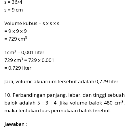
s = 36/4
s = 9 cm
Volume kubus = s x s x s
= 9 x 9 x 9
3
= 729 cm
3
1cm
= 0,001 liter
3
729 cm
= 729 x 0,001
= 0,729 liter
Jadi, volume akuarium tersebut adalah 0,729 liter.
10. Perbandingan panjang, lebar, dan tinggi sebuah
3
balok adalah 5 : 3 : 4. Jika volume balok 480 cm
,
maka tentukan luas permukaan balok terebut.
Jawaban :