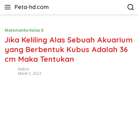
Langsung
Peta-hd.com
ke
Kumpulan
konten
Gambar
Peta
Matematika Kelas 8
HD
Jika Keliling Alas Sebuah Akuarium
yang Berbentuk Kubus Adalah 36
cm Maka Tentukan
Dakira
Maret 5, 2023