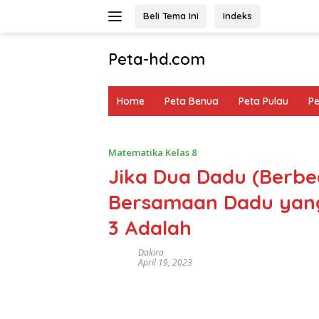
Langsung
Beli Tema Ini
Indeks
ke
konten
Peta-hd.com
Kumpulan
Gambar
Home
Peta Benua
Peta Pulau
P
Peta
HD
Matematika Kelas 8
Jika Dua Dadu (Berb
Bersamaan Dadu yang
3 Adalah
Dakira
April 19, 2023