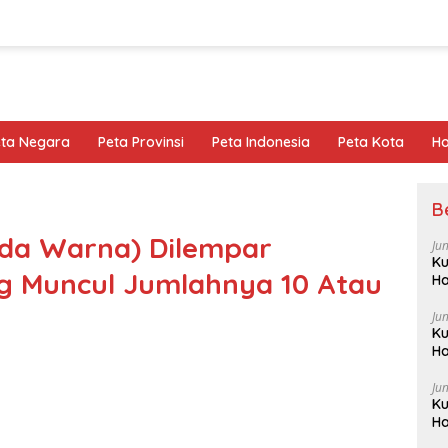
eta Negara
Peta Provinsi
Peta Indonesia
Peta Kota
Ho
B
eda Warna) Dilempar
Ju
Ku
 Muncul Jumlahnya 10 Atau
Ha
Ju
Ku
Ha
Ju
Ku
Ha