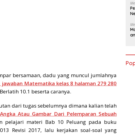
Me
Pe
Ne
Me
Ma
a
Pop
lempar bersamaan, dadu yang muncul jumlahnya
i jawaban Matematika kelas 8 halaman 279 280
Berlatih 10.1 beserta caranya.
utan dari tugas sebelumnya dimana kalian telah
 Angka Atau Gambar Dari Pelemparan Sebuah
ian pelajari materi Bab 10 Peluang pada buku
013 Revisi 2017, lalu kerjakan soal-soal yang