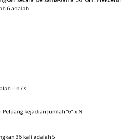
ah 6 adalah …
lah = n / s
= Peluang kejadian Jumlah “6” x N
ingkan 36 kali adalah 5.