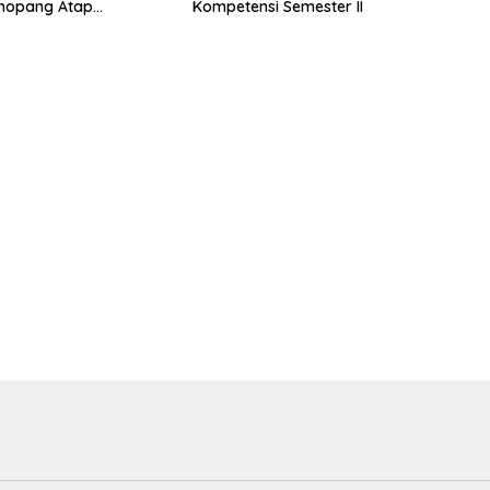
nopang Atap
Kompetensi Semester II
an Rusuk Balok EFGH