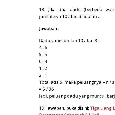
18. Jika dua dadu (berbeda war
jumlahnya 10 atau 3 adalah …
Jawaban
:
Dadu yang jumlah 10 atau 3 :
4 , 6
5 , 5
6 , 4
1 , 2
2 , 1
Total ada 5, maka peluangnya = n / s
= 5 / 36
Jadi, peluang dadu yang muncul berj
19.
Jawaban, buka disini:
Tiga Uang 
Bersamaan Sebanyak 64 Kali