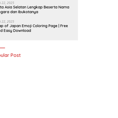
i 22, 2025
ta Asia Selatan Lengkap Beserta Nama
gara dan Ibukotanya
i 22, 2025
p of Japan Emoji Coloring Page | Free
nd Easy Download
ular Post