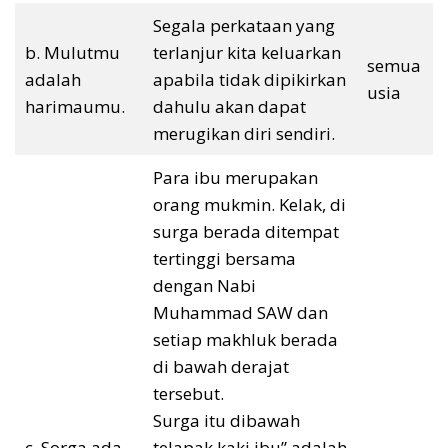
Segala perkataan yang
b. Mulutmu
terlanjur kita keluarkan
semua
adalah
apabila tidak dipikirkan
usia
harimaumu.
dahulu akan dapat
merugikan diri sendiri.
Para ibu merupakan
orang mukmin. Kelak, di
surga berada ditempat
tertinggi bersama
dengan Nabi
Muhammad SAW dan
setiap makhluk berada
di bawah derajat
tersebut.
Surga itu dibawah
c. Sorga ada
telapak kaki ibu” adalah