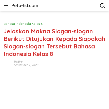
Langsung
Peta-hd.com
ke
Kumpulan
konten
Gambar
Peta
Bahasa Indonesia Kelas 8
HD
Jelaskan Makna Slogan-slogan
Berikut Ditujukan Kepada Siapakah
Slogan-slogan Tersebut Bahasa
Indonesia Kelas 8
Dakira
September 9, 2023