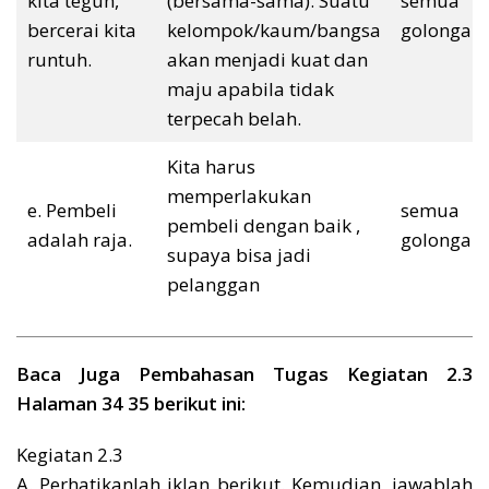
kita teguh,
(bersama-sama). Suatu
semua
bercerai kita
kelompok/kaum/bangsa
golongan
runtuh.
akan menjadi kuat dan
maju apabila tidak
terpecah belah.
Kita harus
memperlakukan
e. Pembeli
semua
pembeli dengan baik ,
adalah raja.
golongan
supaya bisa jadi
pelanggan
Baca Juga Pembahasan Tugas Kegiatan 2.3
Halaman 34 35 berikut ini:
Kegiatan 2.3
A. Perhatikanlah iklan berikut. Kemudian, jawablah