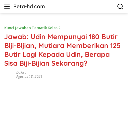
Langsung
Peta-hd.com
ke
Kumpulan
konten
Gambar
Peta
Kunci Jawaban Tematik Kelas 2
HD
Jawab: Udin Mempunyai 180 Butir
Biji-Bijian, Mutiara Memberikan 125
Butir Lagi Kepada Udin, Berapa
Sisa Biji-Bijian Sekarang?
Dakira
Agustus 18, 2021