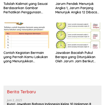
Tulislah Kalimat yang Sesuai
Jarum Pendek Menunjuk
Berdasarkan Gambar
Angka 1, Jarum Panjang
Perhatikan Penggunaan
Menunjuk Angka 12 Dibaca
Tanda Titik dengan Benar
Pukul Jawaban Tema 8 Kelas
Jawaban Tema 8 Kelas 2
2 Halaman 25 26
Halaman 28 29
Contoh Kegiatan Bermain
Jawaban Bacalah Pukul
yang Pernah Kamu Lakukan
Berapa yang Ditunjukkan
yang Menunjukkan
Oleh Jarum Jam Berikut
Persatuan Jawaban Tema 8
Tema 8 Kelas 2 SD Halaman
Kelas 2 Halaman 15
4
Berita Terbaru
Juni 3, 2025
Kunci Jawaban Bahasa Indonesia Kelas 10 Halaman 8