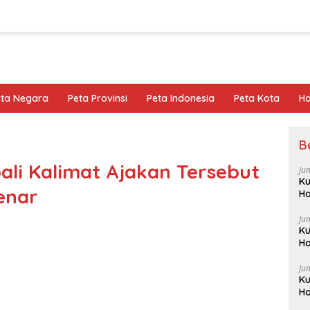
eta Negara
Peta Provinsi
Peta Indonesia
Peta Kota
Ho
B
ali Kalimat Ajakan Tersebut
Ju
Ku
enar
Ha
Ju
Ku
Ha
Ju
Ku
Ha