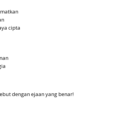
tamatkan
an
ya cipta
unan
gia
sebut dengan ejaan yang benar!