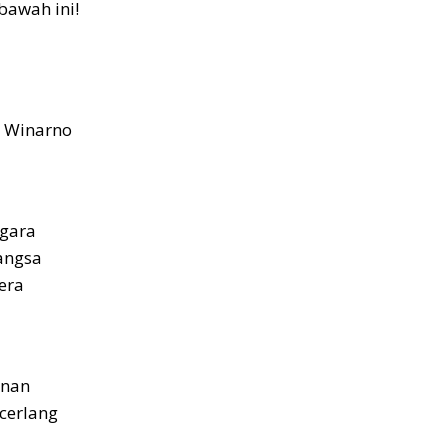
bawah ini!
. Winarno
egara
angsa
era
inan
 cerlang