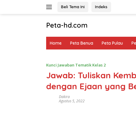
Langsung
Beli Tema Ini
Indeks
ke
konten
Peta-hd.com
Kumpulan
Gambar
Home
Peta Benua
Peta Pulau
P
Peta
HD
Kunci Jawaban Tematik Kelas 2
Jawab: Tuliskan Kemb
dengan Ejaan yang B
Dakira
Agustus 5, 2022