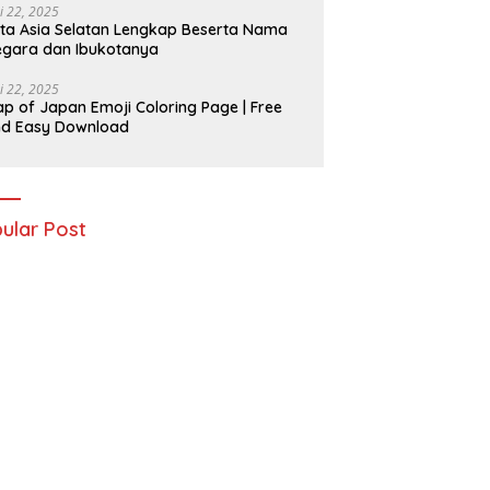
i 22, 2025
ta Asia Selatan Lengkap Beserta Nama
gara dan Ibukotanya
i 22, 2025
p of Japan Emoji Coloring Page | Free
nd Easy Download
ular Post