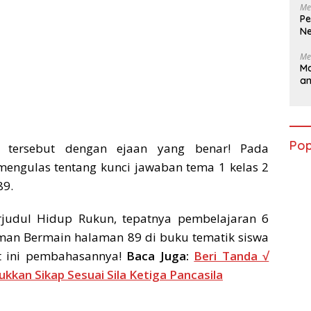
Me
Pe
Ne
Me
Ma
a
Pop
n tersebut dengan ejaan yang benar! Pada
 mengulas tentang kunci jawaban tema 1 kelas 2
89.
judul Hidup Rukun, tepatnya pembelajaran 6
an Bermain halaman 89 di buku tematik siswa
ut ini pembahasannya!
Baca Juga:
Beri Tanda √
an Sikap Sesuai Sila Ketiga Pancasila