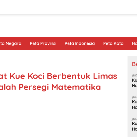
eta Negara
Peta Provinsi
Peta Indonesia
Peta Kota
Ho
B
t Kue Koci Berbentuk Limas
Ju
Ku
alah Persegi Matematika
Ha
Ju
Ku
Ha
Ju
Ku
Ha