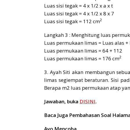
Luas sisi tegak = 4 x 1/2 x a x t
Luas sisi tegak = 4 x 1/2 x 8 x 7
2
Luas sisi tegak = 112 cm
Langkah 3 : Menghitung luas permuk
Luas permukaan limas = Luas alas + L
Luas permukaan limas = 64 + 112
2
Luas permukaan limas = 176 cm
3. Ayah Siti akan membangun sebuah
limas segiempat beraturan. Sisi pad
Berapa m2 luas permukaan atap yan
Jawaban, buka
DISINI
.
Baca Juga Pembahasan Soal Halaman 
Ayo Mencoba