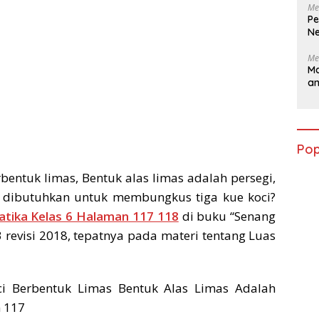
Me
Pe
Ne
Me
Ma
a
Pop
entuk limas, Bentuk alas limas adalah persegi,
 dibutuhkan untuk membungkus tiga kue koci?
tika Kelas 6 Halaman 117 118
di buku “Senang
revisi 2018, tepatnya pada materi tentang Luas