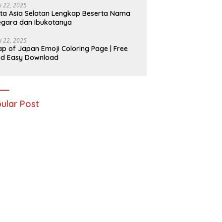
i 22, 2025
ta Asia Selatan Lengkap Beserta Nama
gara dan Ibukotanya
i 22, 2025
p of Japan Emoji Coloring Page | Free
nd Easy Download
ular Post