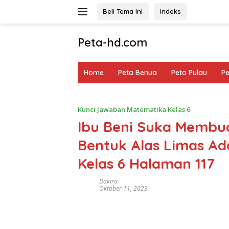
Langsung
Beli Tema Ini
Indeks
ke
konten
Peta-hd.com
Kumpulan
Gambar
Home
Peta Benua
Peta Pulau
P
Peta
HD
Kunci Jawaban Matematika Kelas 6
Ibu Beni Suka Membua
Bentuk Alas Limas Ad
Kelas 6 Halaman 117
Dakira
Oktober 11, 2023