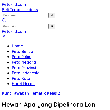
Langsung
Peta-hd.com
Kumpulan
ke
Beli Tema Ini
Indeks
Gambar
konten
Peta
HD
Peta-hd.com
Kumpulan
Gambar
Home
Peta
Peta Benua
HD
Peta Pulau
Peta Negara
Peta Provinsi
Peta Indonesia
Peta Kota
Hotel Murah
Kunci Jawaban Tematik Kelas 2
Hewan Apa yang Dipelihara Lani