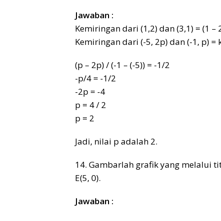
Jawaban :
Kemiringan dari (1,2) dan (3,1) = (1 – 2)
Kemiringan dari (-5, 2p) dan (-1, p) = 
(p – 2p) / (-1 – (-5)) = -1/2
-p/4 = -1/2
-2p = -4
p = 4 / 2
p = 2
Jadi, nilai p adalah 2.
14. Gambarlah grafik yang melalui tit
E(5, 0).
Jawaban :