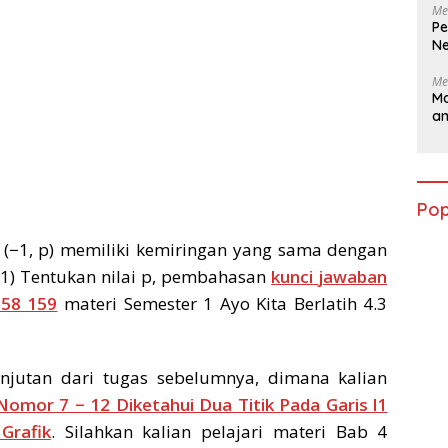
Me
Pe
Ne
Me
Ma
a
Pop
an (−1, p) memiliki kemiringan yang sama dengan
3, 1) Tentukan nilai p, pembahasan
kunci
jawaban
158 159
materi Semester 1 Ayo Kita Berlatih 4.3
njutan dari tugas sebelumnya, dimana kalian
Nomor 7 − 12 Diketahui Dua Titik Pada Garis l1
Grafik
. Silahkan kalian pelajari materi Bab 4