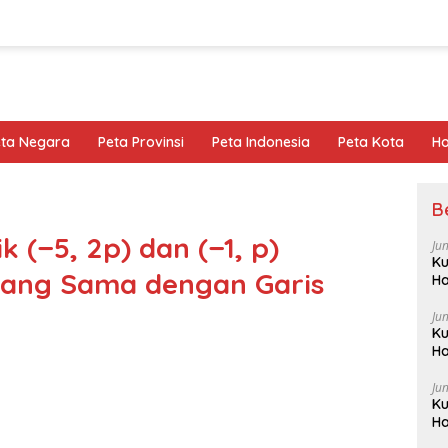
eta Negara
Peta Provinsi
Peta Indonesia
Peta Kota
Ho
B
k (−5, 2p) dan (−1, p)
Ju
Ku
yang Sama dengan Garis
Ha
Ju
Ku
Ha
Ju
Ku
Ha