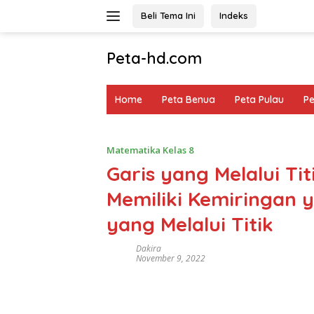
Langsung
Beli Tema Ini
Indeks
ke
konten
Peta-hd.com
Kumpulan
Gambar
Home
Peta Benua
Peta Pulau
P
Peta
HD
Matematika Kelas 8
Garis yang Melalui Titi
Memiliki Kemiringan 
yang Melalui Titik
Dakira
November 9, 2022