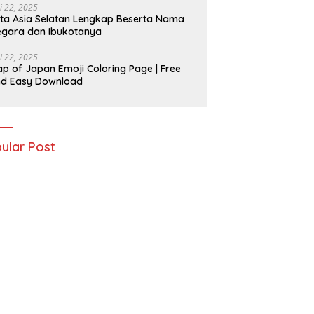
i 22, 2025
ta Asia Selatan Lengkap Beserta Nama
gara dan Ibukotanya
i 22, 2025
p of Japan Emoji Coloring Page | Free
nd Easy Download
ular Post