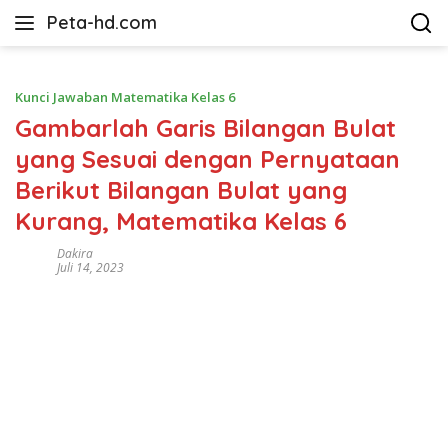
Langsung
Peta-hd.com
ke
Kumpulan
konten
Gambar
Peta
Kunci Jawaban Matematika Kelas 6
HD
Gambarlah Garis Bilangan Bulat
yang Sesuai dengan Pernyataan
Berikut Bilangan Bulat yang
Kurang, Matematika Kelas 6
Dakira
Juli 14, 2023