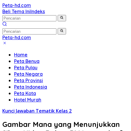
Langsung
Peta-hd.com
Kumpulan
ke
Beli Tema Ini
Indeks
Gambar
konten
Peta
HD
Peta-hd.com
Kumpulan
Gambar
Home
Peta
Peta Benua
HD
Peta Pulau
Peta Negara
Peta Provinsi
Peta Indonesia
Peta Kota
Hotel Murah
Kunci Jawaban Tematik Kelas 2
Gambar Mana yang Menunjukkan