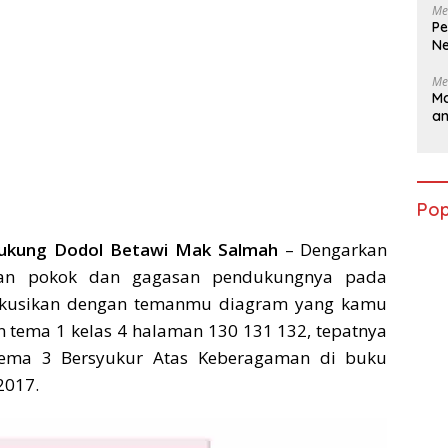
Me
Pe
Ne
Me
Ma
a
Pop
ukung Dodol Betawi Mak Salmah
– Dengarkan
asan pokok dan gagasan pendukungnya pada
iskusikan dengan temanmu diagram yang kamu
 tema 1 kelas 4 halaman 130 131 132, tepatnya
tema 3 Bersyukur Atas Keberagaman di buku
2017.