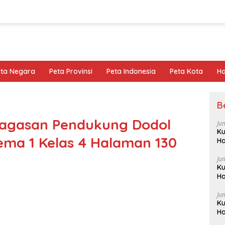
eta Negara
Peta Provinsi
Peta Indonesia
Peta Kota
Ho
B
agasan Pendukung Dodol
Ju
Ku
ma 1 Kelas 4 Halaman 130
Ha
Ju
Ku
Ha
Ju
Ku
Ha