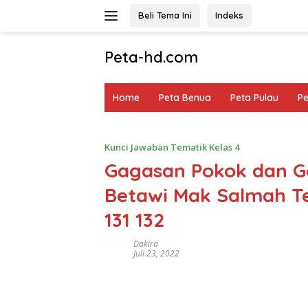
Langsung
Beli Tema Ini
Indeks
ke
konten
Peta-hd.com
Kumpulan
Gambar
Home
Peta Benua
Peta Pulau
P
Peta
HD
Kunci Jawaban Tematik Kelas 4
Gagasan Pokok dan G
Betawi Mak Salmah Te
131 132
Dakira
Juli 23, 2022