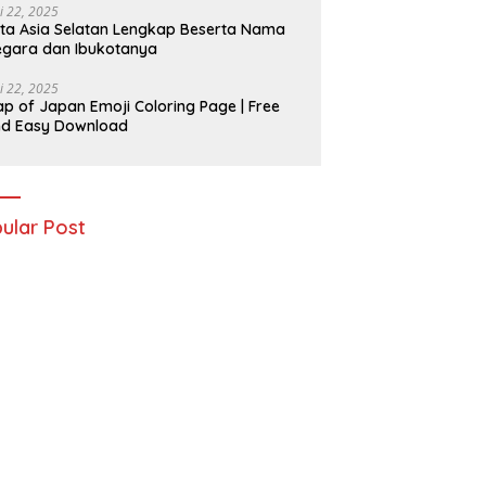
i 22, 2025
ta Asia Selatan Lengkap Beserta Nama
gara dan Ibukotanya
i 22, 2025
p of Japan Emoji Coloring Page | Free
nd Easy Download
ular Post