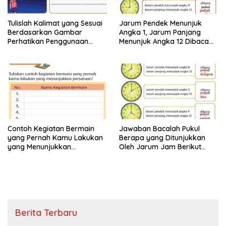
Tulislah Kalimat yang Sesuai
Jarum Pendek Menunjuk
Berdasarkan Gambar
Angka 1, Jarum Panjang
Perhatikan Penggunaan
Menunjuk Angka 12 Dibaca
Tanda Titik dengan Benar
Pukul Jawaban Tema 8 Kelas
Jawaban Tema 8 Kelas 2
2 Halaman 25 26
Halaman 28 29
Contoh Kegiatan Bermain
Jawaban Bacalah Pukul
yang Pernah Kamu Lakukan
Berapa yang Ditunjukkan
yang Menunjukkan
Oleh Jarum Jam Berikut
Persatuan Jawaban Tema 8
Tema 8 Kelas 2 SD Halaman
Kelas 2 Halaman 15
4
Berita Terbaru