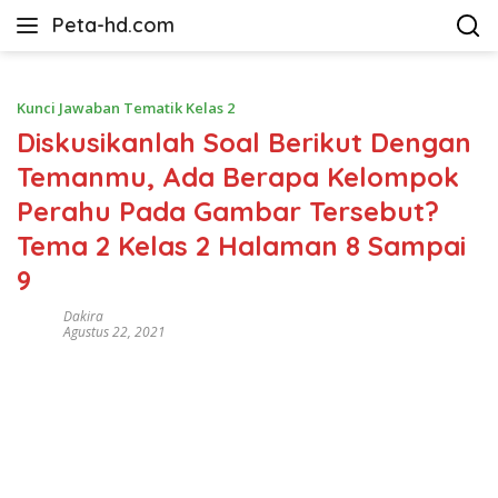
Langsung
Peta-hd.com
ke
Kumpulan
konten
Gambar
Peta
Kunci Jawaban Tematik Kelas 2
HD
Diskusikanlah Soal Berikut Dengan
Temanmu, Ada Berapa Kelompok
Perahu Pada Gambar Tersebut?
Tema 2 Kelas 2 Halaman 8 Sampai
9
Dakira
Agustus 22, 2021