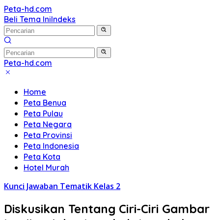
Langsung
Peta-hd.com
Kumpulan
ke
Beli Tema Ini
Indeks
Gambar
konten
Peta
HD
Peta-hd.com
Kumpulan
Gambar
Home
Peta
Peta Benua
HD
Peta Pulau
Peta Negara
Peta Provinsi
Peta Indonesia
Peta Kota
Hotel Murah
Kunci Jawaban Tematik Kelas 2
Diskusikan Tentang Ciri-Ciri Gambar