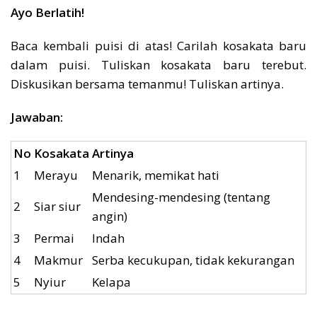
Ayo Berlatih!
Baca kembali puisi di atas! Carilah kosakata baru
dalam puisi. Tuliskan kosakata baru terebut.
Diskusikan bersama temanmu! Tuliskan artinya.
Jawaban:
No
Kosakata
Artinya
1
Merayu
Menarik, memikat hati
Mendesing-mendesing (tentang
2
Siar siur
angin)
3
Permai
Indah
4
Makmur
Serba kecukupan, tidak kekurangan
5
Nyiur
Kelapa