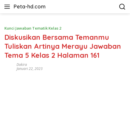
Langsung
Peta-hd.com
ke
Kumpulan
konten
Gambar
Peta
Kunci Jawaban Tematik Kelas 2
HD
Diskusikan Bersama Temanmu
Tuliskan Artinya Merayu Jawaban
Tema 5 Kelas 2 Halaman 161
Dakira
Januari 22, 2023