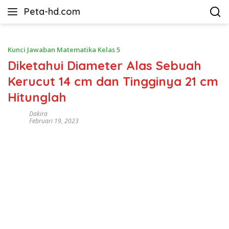
Langsung
Peta-hd.com
ke
Kumpulan
konten
Gambar
Peta
Kunci Jawaban Matematika Kelas 5
HD
Diketahui Diameter Alas Sebuah
Kerucut 14 cm dan Tingginya 21 cm
Hitunglah
Dakira
Februari 19, 2023