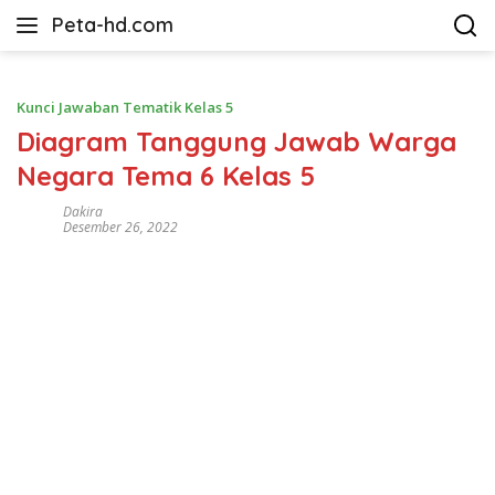
Langsung
Peta-hd.com
ke
Kumpulan
konten
Gambar
Peta
Kunci Jawaban Tematik Kelas 5
HD
Diagram Tanggung Jawab Warga
Negara Tema 6 Kelas 5
Dakira
Desember 26, 2022