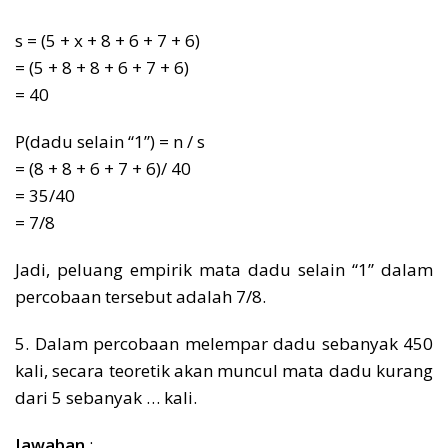
s = (5 + x + 8 + 6 + 7 + 6)
= (5 + 8 + 8 + 6 + 7 + 6)
= 40
P(dadu selain “1”) = n / s
= (8 + 8 + 6 + 7 + 6)/ 40
= 35/40
= 7/8
Jadi, peluang empirik mata dadu selain “1” dalam
percobaan tersebut adalah 7/8.
5. Dalam percobaan melempar dadu sebanyak 450
kali, secara teoretik akan muncul mata dadu kurang
dari 5 sebanyak … kali.
Jawaban
: