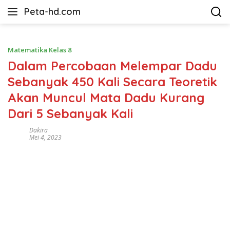
Langsung
Peta-hd.com
ke
Kumpulan
konten
Gambar
Peta
Matematika Kelas 8
HD
Dalam Percobaan Melempar Dadu
Sebanyak 450 Kali Secara Teoretik
Akan Muncul Mata Dadu Kurang
Dari 5 Sebanyak Kali
Dakira
Mei 4, 2023