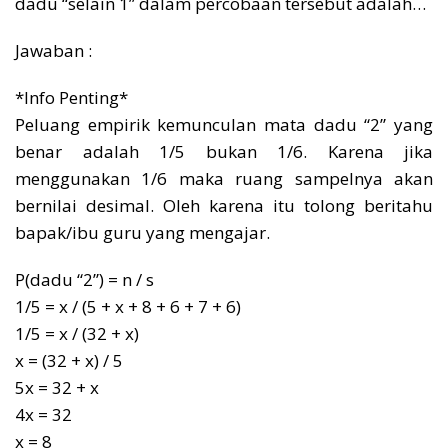
dadu “selain 1” dalam percobaan tersebut adalah…
Jawaban :
*Info Penting*
Peluang empirik kemunculan mata dadu “2” yang
benar adalah 1/5 bukan 1/6. Karena jika
menggunakan 1/6 maka ruang sampelnya akan
bernilai desimal. Oleh karena itu tolong beritahu
bapak/ibu guru yang mengajar.
P(dadu “2”) = n / s
1/5 = x / (5 + x + 8 + 6 + 7 + 6)
1/5 = x / (32 + x)
x = (32 + x) / 5
5x = 32 + x
4x = 32
x = 8