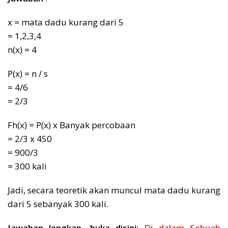
x = mata dadu kurang dari 5
= 1,2,3,4
n(x) = 4
P(x) = n / s
= 4/6
= 2/3
Fh(x) = P(x) x Banyak percobaan
= 2/3 x 450
= 900/3
= 300 kali
Jadi, secara teoretik akan muncul mata dadu kurang
dari 5 sebanyak 300 kali.
Jawaban lengkap, buka disini:
Di dalam Sebuah