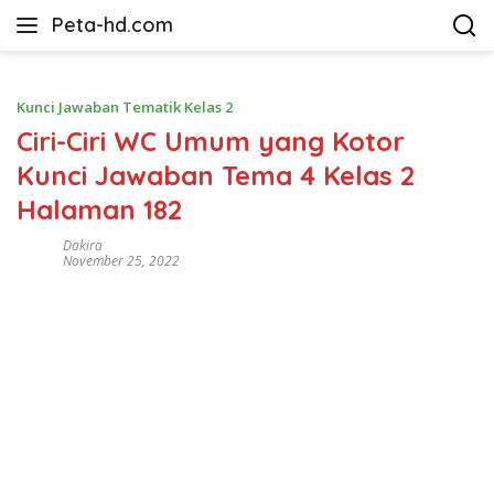
Langsung
Peta-hd.com
ke
Kumpulan
konten
Gambar
Peta
Kunci Jawaban Tematik Kelas 2
HD
Ciri-Ciri WC Umum yang Kotor
Kunci Jawaban Tema 4 Kelas 2
Halaman 182
Dakira
November 25, 2022