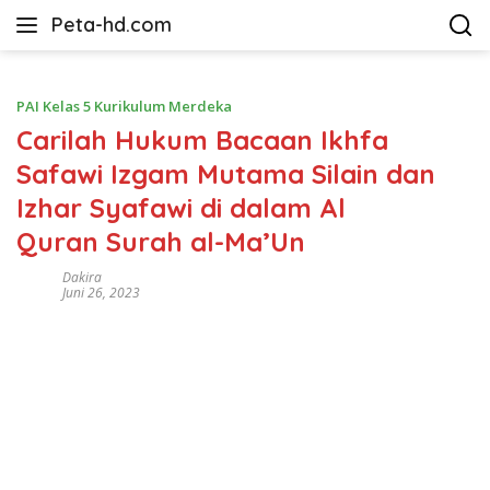
Langsung
Peta-hd.com
ke
Kumpulan
konten
Gambar
Peta
PAI Kelas 5 Kurikulum Merdeka
HD
Carilah Hukum Bacaan Ikhfa
Safawi Izgam Mutama Silain dan
Izhar Syafawi di dalam Al
Quran Surah al-Ma’Un
Dakira
Juni 26, 2023