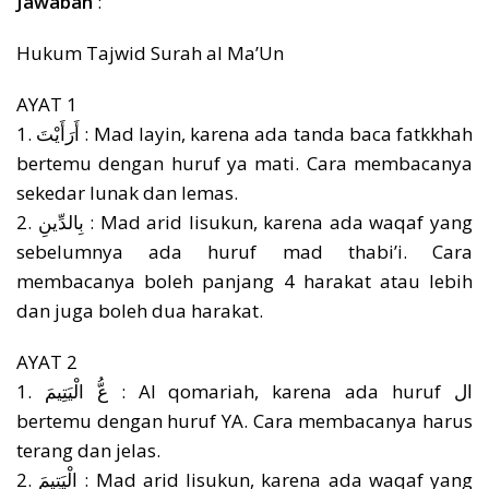
Jawaban
:
Hukum Tajwid Surah al Ma’Un
AYAT 1
1. أَرَأَيْتَ : Mad layin, karena ada tanda baca fatkkhah
bertemu dengan huruf ya mati. Cara membacanya
sekedar lunak dan lemas.
2. بِالدِّينِ : Mad arid lisukun, karena ada waqaf yang
sebelumnya ada huruf mad thabi’i. Cara
membacanya boleh panjang 4 harakat atau lebih
dan juga boleh dua harakat.
AYAT 2
1. عُّ الْيَتِيمَ : Al qomariah, karena ada huruf ال
bertemu dengan huruf YA. Cara membacanya harus
terang dan jelas.
2. الْيَتِيمَ : Mad arid lisukun, karena ada waqaf yang