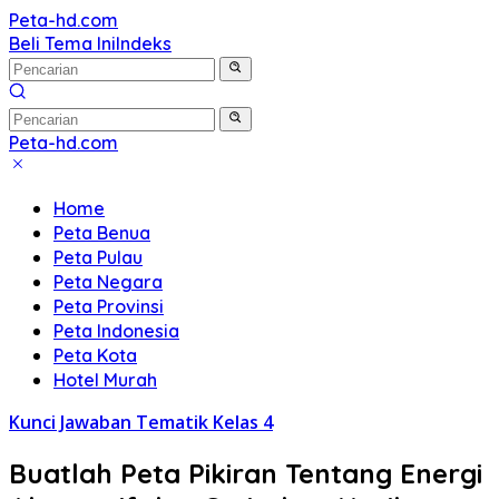
Langsung
Peta-hd.com
Kumpulan
ke
Beli Tema Ini
Indeks
Gambar
konten
Peta
HD
Peta-hd.com
Kumpulan
Gambar
Home
Peta
Peta Benua
HD
Peta Pulau
Peta Negara
Peta Provinsi
Peta Indonesia
Peta Kota
Hotel Murah
Kunci Jawaban Tematik Kelas 4
Buatlah Peta Pikiran Tentang Energi