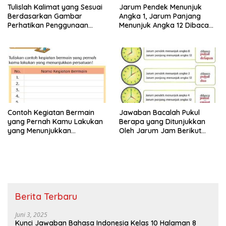
Tulislah Kalimat yang Sesuai
Jarum Pendek Menunjuk
Berdasarkan Gambar
Angka 1, Jarum Panjang
Perhatikan Penggunaan
Menunjuk Angka 12 Dibaca
Tanda Titik dengan Benar
Pukul Jawaban Tema 8 Kelas
Jawaban Tema 8 Kelas 2
2 Halaman 25 26
Halaman 28 29
Contoh Kegiatan Bermain
Jawaban Bacalah Pukul
yang Pernah Kamu Lakukan
Berapa yang Ditunjukkan
yang Menunjukkan
Oleh Jarum Jam Berikut
Persatuan Jawaban Tema 8
Tema 8 Kelas 2 SD Halaman
Kelas 2 Halaman 15
4
Berita Terbaru
Juni 3, 2025
Kunci Jawaban Bahasa Indonesia Kelas 10 Halaman 8