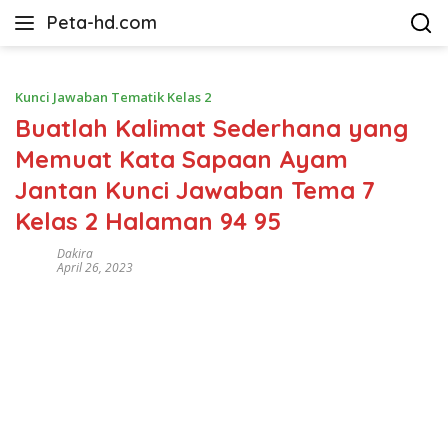
Langsung
Peta-hd.com
ke
Kumpulan
konten
Gambar
Peta
Kunci Jawaban Tematik Kelas 2
HD
Buatlah Kalimat Sederhana yang
Memuat Kata Sapaan Ayam
Jantan Kunci Jawaban Tema 7
Kelas 2 Halaman 94 95
Dakira
April 26, 2023