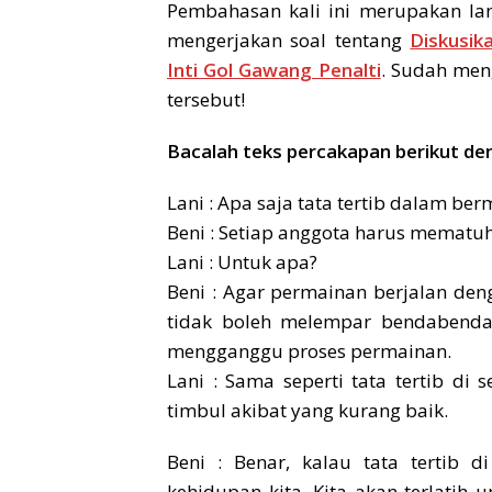
Pembahasan kali ini merupakan lan
mengerjakan soal tentang
Diskusi
Inti Gol Gawang Penalti
. Sudah meng
tersebut!
Bacalah teks percakapan berikut de
Lani : Apa saja tata tertib dalam be
Beni : Setiap anggota harus mematu
Lani : Untuk apa?
Beni : Agar permainan berjalan deng
tidak boleh melempar bendabenda 
mengganggu proses permainan.
Lani : Sama seperti tata tertib di se
timbul akibat yang kurang baik.
Beni : Benar, kalau tata tertib 
kehidupan kita. Kita akan terlatih un