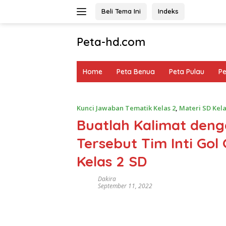
Langsung
Beli Tema Ini
Indeks
ke
konten
Peta-hd.com
Kumpulan
Gambar
Home
Peta Benua
Peta Pulau
P
Peta
HD
Kunci Jawaban Tematik Kelas 2
,
Materi SD Kela
Buatlah Kalimat den
Tersebut Tim Inti Go
Kelas 2 SD
Dakira
September 11, 2022