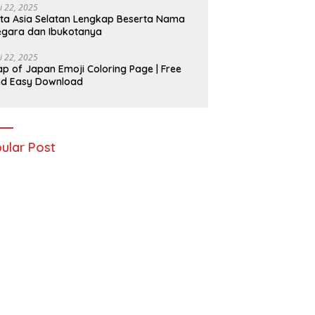
i 22, 2025
ta Asia Selatan Lengkap Beserta Nama
gara dan Ibukotanya
i 22, 2025
p of Japan Emoji Coloring Page | Free
nd Easy Download
ular Post