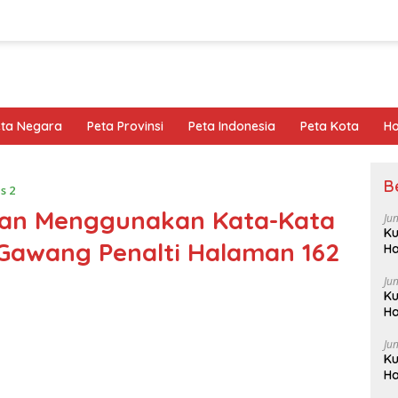
eta Negara
Peta Provinsi
Peta Indonesia
Peta Kota
Ho
B
s 2
gan Menggunakan Kata-Kata
Ju
Ku
l Gawang Penalti Halaman 162
Ha
Ju
Ku
Ha
Ju
Ku
Ha