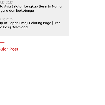
i 22, 2025
ta Asia Selatan Lengkap Beserta Nama
gara dan Ibukotanya
i 22, 2025
p of Japan Emoji Coloring Page | Free
nd Easy Download
ular Post