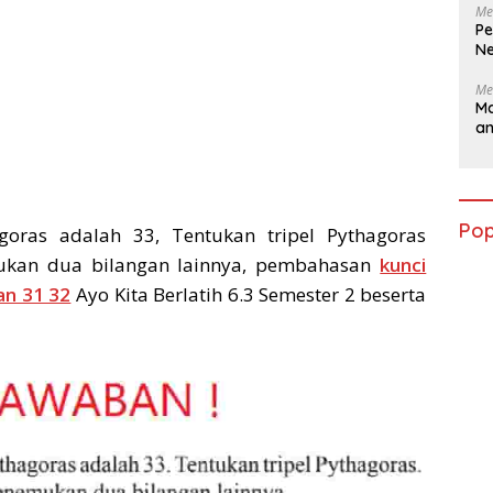
Me
Pe
Ne
Me
Ma
a
Pop
hagoras adalah 33, Tentukan tripel Pythagoras
ukan dua bilangan lainnya, pembahasan
kunci
an 31 32
Ayo Kita Berlatih 6.3 Semester 2 beserta