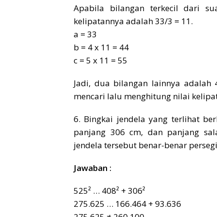
Apabila bilangan terkecil dari s
kelipatannya adalah 33/3 = 11.
a = 33
b = 4 x 11 = 44
c = 5 x 11 = 55
Jadi, dua bilangan lainnya adala
mencari lalu menghitung nilai kelipa
6. Bingkai jendela yang terlihat b
panjang 306 cm, dan panjang sal
jendela tersebut benar-benar persegi
Jawaban :
525² … 408² + 306²
275.625 … 166.464 + 93.636
275.625 ≠ 260.100