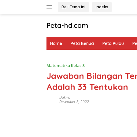
Langsung
Beli Tema Ini
Indeks
ke
konten
Peta-hd.com
Kumpulan
Gambar
Home
Peta Benua
Peta Pulau
P
Peta
HD
Matematika Kelas 8
Jawaban Bilangan Terk
Adalah 33 Tentukan
Dakira
Desember 8, 2022