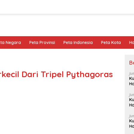
eta Negara
Peta Provinsi
Peta Indonesia
Peta Kota
Ho
B
ecil Dari Tripel Pythagoras
Ju
Ku
Ha
Ju
Ku
Ha
Ju
Ku
Ha