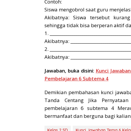
Contoh:
Siswa mengobrol saat guru menjelask
Akibatnya: Siswa tersebut kuran
sehingga tidak bisa berperan aktif 
1. _______________________________________
Akibatnya: _____________________________
2. _______________________________________
Akibatnya: _____________________________
Jawaban, buka disini:
Kunci Jawaban
Pembelajaran 6 Subtema 4
Demikian pembahasan kunci jawaba
Tanda Centang Jika Pernyataan
pembelajaran 6 subtema 4 Mera
bermanfaat dan berguna bagi kalian.
Kelas 2 SD
Kunci Jawaban Tema 6 Kela