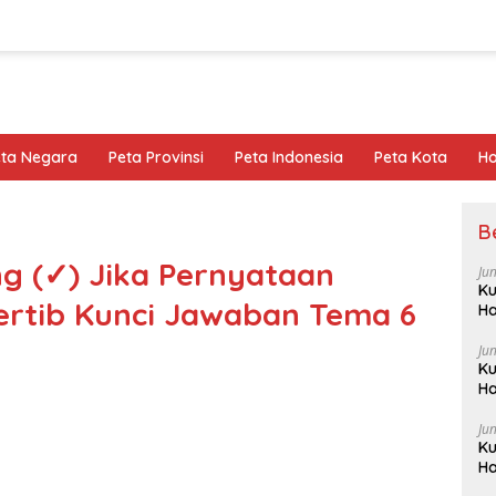
eta Negara
Peta Provinsi
Peta Indonesia
Peta Kota
Ho
B
g (✓) Jika Pernyataan
Ju
Ku
ertib Kunci Jawaban Tema 6
Ha
Ju
Ku
Ha
Ju
Ku
Ha