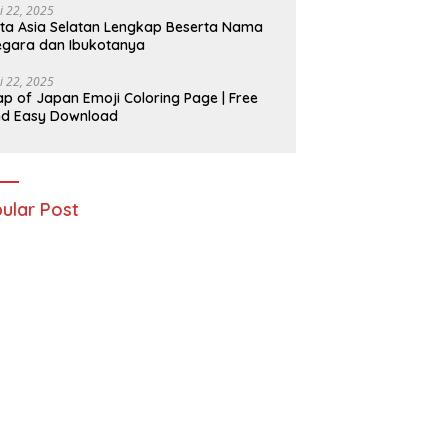
i 22, 2025
ta Asia Selatan Lengkap Beserta Nama
gara dan Ibukotanya
i 22, 2025
p of Japan Emoji Coloring Page | Free
nd Easy Download
ular Post