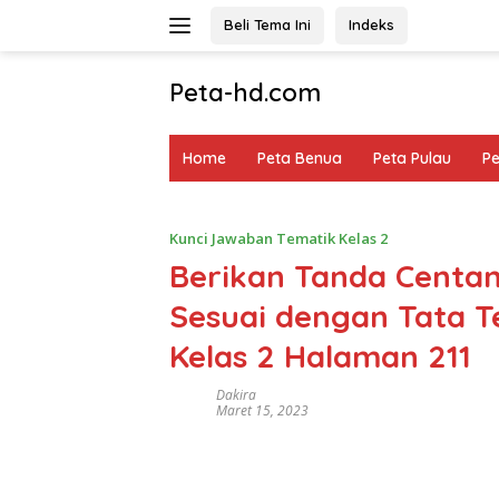
Langsung
Beli Tema Ini
Indeks
ke
konten
Peta-hd.com
Kumpulan
Gambar
Home
Peta Benua
Peta Pulau
P
Peta
HD
Kunci Jawaban Tematik Kelas 2
Berikan Tanda Centan
Sesuai dengan Tata T
Kelas 2 Halaman 211
Dakira
Maret 15, 2023