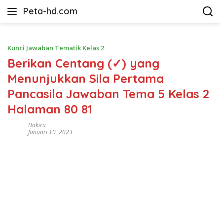
Langsung
Peta-hd.com
ke
Kumpulan
konten
Gambar
Peta
Kunci Jawaban Tematik Kelas 2
HD
Berikan Centang (✓) yang
Menunjukkan Sila Pertama
Pancasila Jawaban Tema 5 Kelas 2
Halaman 80 81
Dakira
Januari 10, 2023