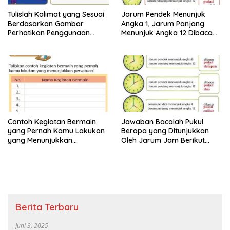
Tulislah Kalimat yang Sesuai
Jarum Pendek Menunjuk
Berdasarkan Gambar
Angka 1, Jarum Panjang
Perhatikan Penggunaan
Menunjuk Angka 12 Dibaca
Tanda Titik dengan Benar
Pukul Jawaban Tema 8 Kelas
Jawaban Tema 8 Kelas 2
2 Halaman 25 26
Halaman 28 29
Contoh Kegiatan Bermain
Jawaban Bacalah Pukul
yang Pernah Kamu Lakukan
Berapa yang Ditunjukkan
yang Menunjukkan
Oleh Jarum Jam Berikut
Persatuan Jawaban Tema 8
Tema 8 Kelas 2 SD Halaman
Kelas 2 Halaman 15
4
Berita Terbaru
Juni 3, 2025