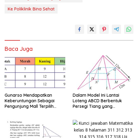
Ke Poliklinik Bina Sehat
Baca Juga
Gunarso Mendapatkan
Dalam Model Ini Lantai
Keberuntungan Sebagai
Loteng ABCD Berbentuk
Pengunjung Mall Terpilih
Persegi Tiang yang
Pada Hari Itu
Menopang Atap Merupakan
Rusuk Balok EFGH KLMN