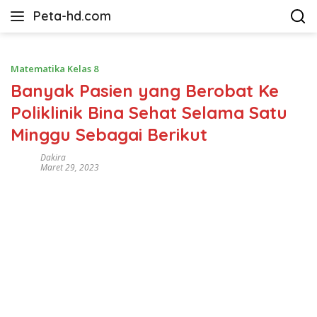
Langsung
Peta-hd.com
ke
Kumpulan
konten
Gambar
Peta
Matematika Kelas 8
HD
Banyak Pasien yang Berobat Ke
Poliklinik Bina Sehat Selama Satu
Minggu Sebagai Berikut
Dakira
Maret 29, 2023