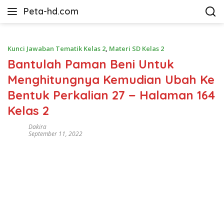
Langsung
Peta-hd.com
ke
Kumpulan
konten
Gambar
Peta
Kunci Jawaban Tematik Kelas 2
,
Materi SD Kelas 2
HD
Bantulah Paman Beni Untuk
Menghitungnya Kemudian Ubah Ke
Bentuk Perkalian 27 − Halaman 164
Kelas 2
Dakira
September 11, 2022