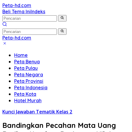
Langsung
Peta-hd.com
Kumpulan
ke
Beli Tema Ini
Indeks
Gambar
konten
Peta
HD
Peta-hd.com
Kumpulan
Gambar
Home
Peta
Peta Benua
HD
Peta Pulau
Peta Negara
Peta Provinsi
Peta Indonesia
Peta Kota
Hotel Murah
Kunci Jawaban Tematik Kelas 2
Bandingkan Pecahan Mata Uang