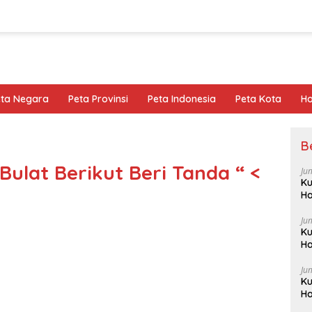
eta Negara
Peta Provinsi
Peta Indonesia
Peta Kota
Ho
B
ulat Berikut Beri Tanda “ <
Ju
Ku
Ha
Ju
Ku
Ha
Ju
Ku
Ha