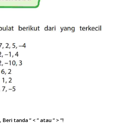
Beri tanda “ < “ atau “ > “!