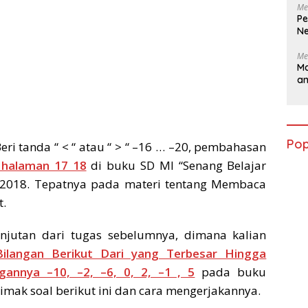
Me
Pe
Ne
Me
Ma
a
Pop
eri tanda “ < “ atau “ > “ –16 … –20, pembahasan
 halaman 17 18
di buku SD MI “Senang Belajar
i 2018. Tepatnya pada materi tentang Membaca
t.
njutan dari tugas sebelumnya, dimana kalian
Bilangan Berikut Dari yang Terbesar Hingga
gannya –10, –2, –6, 0, 2, –1 , 5
pada buku
simak soal berikut ini dan cara mengerjakannya.