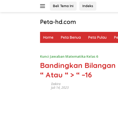
Langsung
Beli Tema Ini
Indeks
ke
konten
Peta-hd.com
Kumpulan
Gambar
Home
Peta Benua
Peta Pulau
P
Peta
HD
Kunci Jawaban Matematika Kelas 6
Bandingkan Bilangan B
“ Atau “ > “ –16
Dakira
Juli 14, 2023