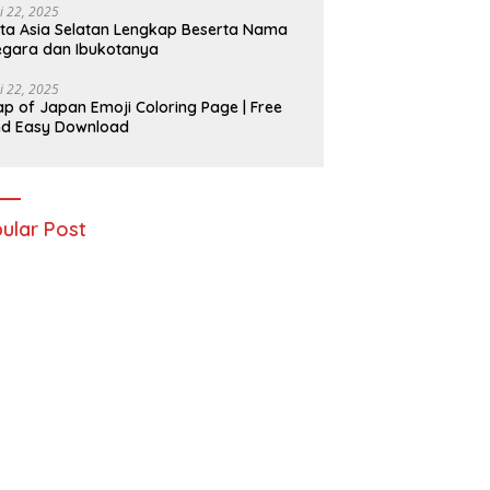
i 22, 2025
ta Asia Selatan Lengkap Beserta Nama
gara dan Ibukotanya
i 22, 2025
p of Japan Emoji Coloring Page | Free
nd Easy Download
ular Post