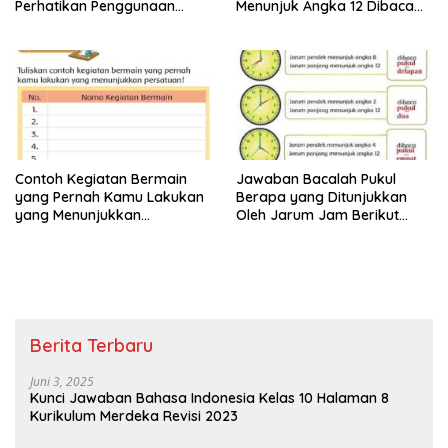
Perhatikan Penggunaan
Menunjuk Angka 12 Dibaca
Tanda Titik dengan Benar
Pukul Jawaban Tema 8 Kelas
Jawaban Tema 8 Kelas 2
2 Halaman 25 26
Halaman 28 29
Contoh Kegiatan Bermain
Jawaban Bacalah Pukul
yang Pernah Kamu Lakukan
Berapa yang Ditunjukkan
yang Menunjukkan
Oleh Jarum Jam Berikut
Persatuan Jawaban Tema 8
Tema 8 Kelas 2 SD Halaman
Kelas 2 Halaman 15
4
Berita Terbaru
Juni 3, 2025
Kunci Jawaban Bahasa Indonesia Kelas 10 Halaman 8
Kurikulum Merdeka Revisi 2023