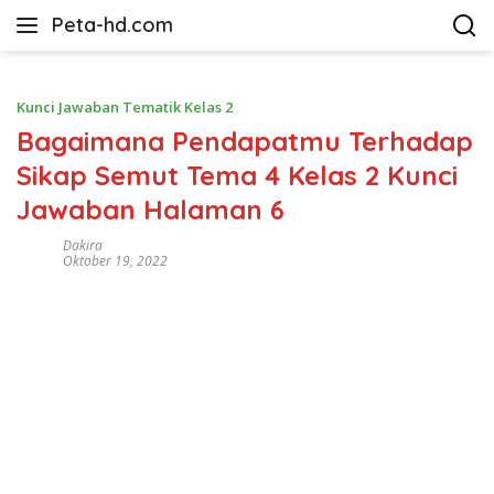
Langsung
Peta-hd.com
ke
Kumpulan
konten
Gambar
Peta
Kunci Jawaban Tematik Kelas 2
HD
Bagaimana Pendapatmu Terhadap
Sikap Semut Tema 4 Kelas 2 Kunci
Jawaban Halaman 6
Dakira
Oktober 19, 2022