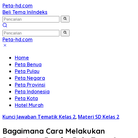
Langsung
Peta-hd.com
Kumpulan
ke
Beli Tema Ini
Indeks
Gambar
konten
Peta
HD
Peta-hd.com
Kumpulan
Gambar
Home
Peta
Peta Benua
HD
Peta Pulau
Peta Negara
Peta Provinsi
Peta Indonesia
Peta Kota
Hotel Murah
Kunci Jawaban Tematik Kelas 2
,
Materi SD Kelas 2
Bagaimana Cara Melakukan