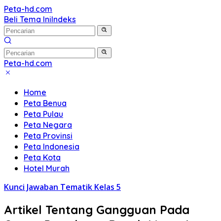
Langsung
Peta-hd.com
Kumpulan
ke
Beli Tema Ini
Indeks
Gambar
konten
Peta
HD
Peta-hd.com
Kumpulan
Gambar
Home
Peta
Peta Benua
HD
Peta Pulau
Peta Negara
Peta Provinsi
Peta Indonesia
Peta Kota
Hotel Murah
Kunci Jawaban Tematik Kelas 5
Artikel Tentang Gangguan Pada