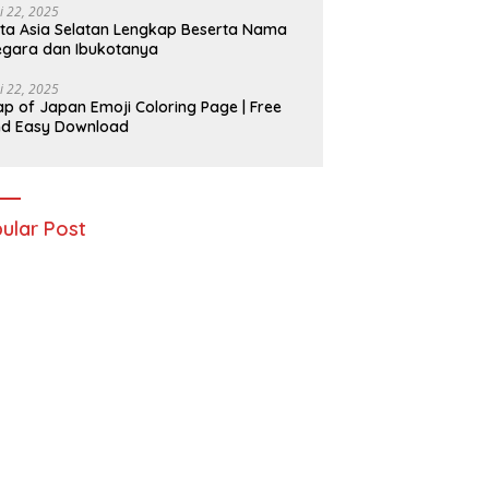
i 22, 2025
ta Asia Selatan Lengkap Beserta Nama
gara dan Ibukotanya
i 22, 2025
p of Japan Emoji Coloring Page | Free
nd Easy Download
ular Post