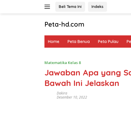
Langsung
Beli Tema Ini
Indeks
ke
konten
Peta-hd.com
Kumpulan
Gambar
Home
Peta Benua
Peta Pulau
P
Peta
HD
Matematika Kelas 8
Jawaban Apa yang Sa
Bawah Ini Jelaskan
Dakira
Desember 10, 2022