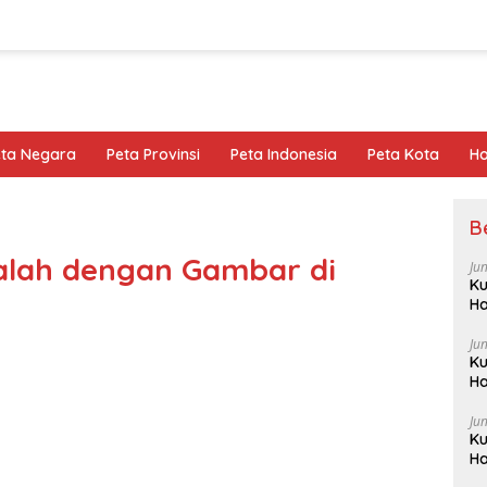
eta Negara
Peta Provinsi
Peta Indonesia
Peta Kota
Ho
B
lah dengan Gambar di
Ju
Ku
Ha
Ju
Ku
Ha
Ju
Ku
Ha