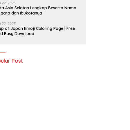
i 22, 2025
ta Asia Selatan Lengkap Beserta Nama
gara dan Ibukotanya
i 22, 2025
p of Japan Emoji Coloring Page | Free
nd Easy Download
ular Post