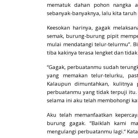
mematuk dahan pohon nangka ag
sebanyak-banyaknya, lalu kita taruh 
Keesokan harinya, gagak melaksan
semak, burung-burung pipit memper
mulai mendatangi telur-telurmu”. Bis
tiba kakinya terasa lengket dan tidak
“Gagak, perbuatanmu sudah terungka
yang memakan telur-telurku, pas
Kalaupun dimuntahkan, kulitnya 
perbuatanmu yang tidak terpuji itu.
selama ini aku telah membohongi kal
Aku telah memanfaatkan kepercaya
burung gagak. “Baiklah kami maa
mengulangi perbuatanmu lagi.“ Kata