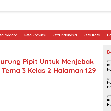
eta Negara
Peta Provinsi
Peta Indonesia
Peta Kota
Ho
B
urung Pipit Untuk Menjebak
Ju
Ku
Tema 3 Kelas 2 Halaman 129
Ha
Ju
Ku
Ha
Ju
Ku
Ha