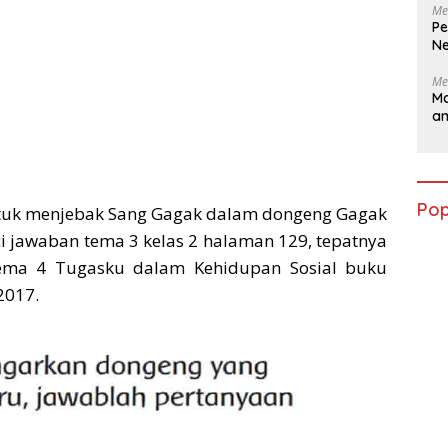
Me
Pe
Ne
Me
Ma
a
Pop
ntuk menjebak Sang Gagak dalam dongeng Gagak
jawaban tema 3 kelas 2 halaman 129, tepatnya
ema 4 Tugasku dalam Kehidupan Sosial buku
2017.