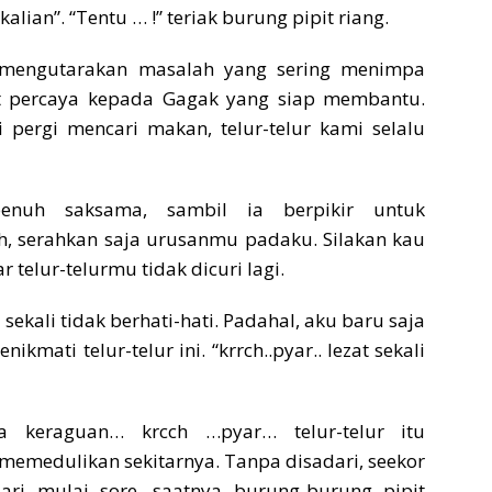
lian”. “Tentu … !” teriak burung pipit riang.
g mengutarakan masalah yang sering menimpa
 percaya kepada Gagak yang siap membantu.
i pergi mencari makan, telur-telur kami selalu
nuh saksama, sambil ia berpikir untuk
ah, serahkan saja urusanmu padaku. Silakan kau
 telur-telurmu tidak dicuri lagi.
ekali tidak berhati-hati. Padahal, aku baru saja
kmati telur-telur ini. “krrch..pyar.. lezat sekali
a keraguan… krcch …pyar… telur-telur itu
 memedulikan sekitarnya. Tanpa disadari, seekor
ri mulai sore, saatnya burung-burung pipit