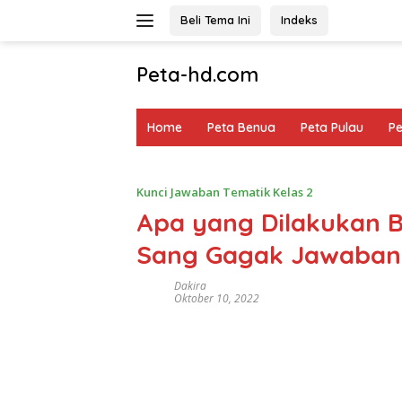
Langsung
Beli Tema Ini
Indeks
ke
konten
Peta-hd.com
Kumpulan
Gambar
Home
Peta Benua
Peta Pulau
P
Peta
HD
Kunci Jawaban Tematik Kelas 2
Apa yang Dilakukan B
Sang Gagak Jawaban 
Dakira
Oktober 10, 2022