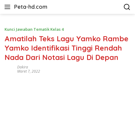
Langsung
Peta-hd.com
ke
Kumpulan
konten
Gambar
Peta
Kunci Jawaban Tematik Kelas 4
HD
Amatilah Teks Lagu Yamko Rambe
Yamko Identifikasi Tinggi Rendah
Nada Dari Notasi Lagu Di Depan
Dakira
Maret 7, 2022