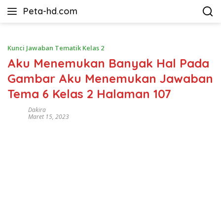
Langsung
Peta-hd.com
ke
Kumpulan
konten
Gambar
Peta
Kunci Jawaban Tematik Kelas 2
HD
Aku Menemukan Banyak Hal Pada
Gambar Aku Menemukan Jawaban
Tema 6 Kelas 2 Halaman 107
Dakira
Maret 15, 2023